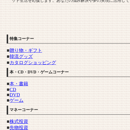
ット生活を応援します。あなたの悩み解決や夢の実現に活用して
特集コーナー
■
贈り物・ギフト
■
韓流グッズ
■
カタログショッピング
本・CD・DVD・ゲームコーナー
■
本・書籍
■
CD
■
DVD
■
ゲーム
マネーコーナー
■
株式投資
■
先物投資