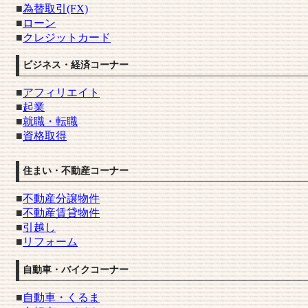
■
為替取引(FX)
■
ローン
■
クレジットカード
ビジネス・経済コーナー
■
アフィリエイト
■
起業
■
就職・転職
■
資格取得
住まい・不動産コーナー
■
不動産分譲物件
■
不動産賃貸物件
■
引越し
■
リフォーム
自動車・バイクコーナー
■
自動車・くるま